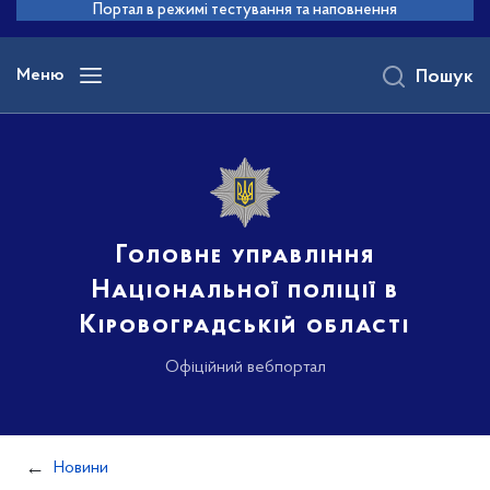
до
Портал в режимі тестування та наповнення
основного
вмісту
Меню
Пошук
Головне управління
Національної поліції в
Кіровоградській області
Офіційний вебпортал
Новини