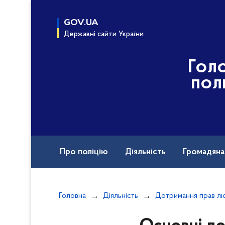
до
основного
GOV.UA
вмісту
Державні сайти України
Гол
пол
Про поліцію
Діяльність
Громадян
Назавжди в строю
Головна
Діяльність