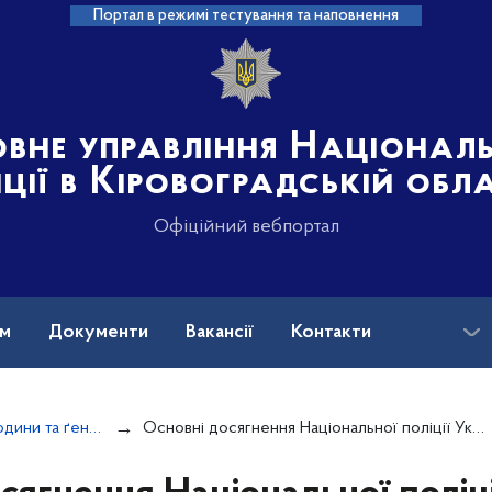
Портал в режимі тестування та наповнення
овне управління Націонал
іції в Кіровоградській обл
Офіційний вебпортал
ам
Документи
Вакансії
Контакти
Дотримання прав людини та ґендерної політики
Основні досягнення Національної поліції України у межах реалізації стратегічних напрямів Національної стратегії у сфері прав людини