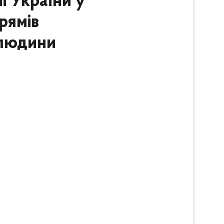
ї України у
рямів
 людини