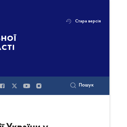
Стара версія
ьної
асті
Пошук