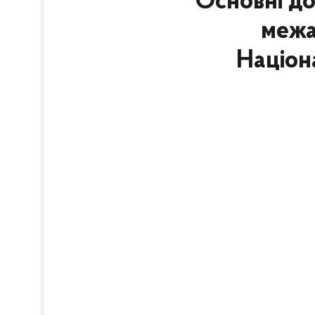
Основні до
межа
Націона