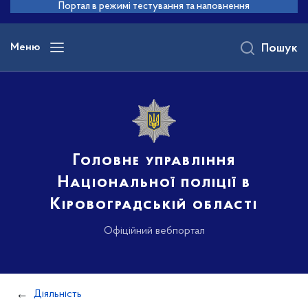
до
Портал в режимі тестування та наповнення
основного
вмісту
Меню
Пошук
Головне управління
Національної поліції в
Кіровоградській області
Офіційний вебпортал
Діяльність