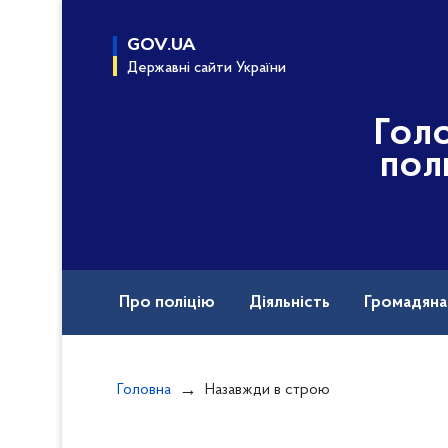
до
основного
GOV.UA
вмісту
Державні сайти України
Гол
пол
Про поліцію
Діяльність
Громадян
Назавжди в строю
Головна
Назавжди в строю