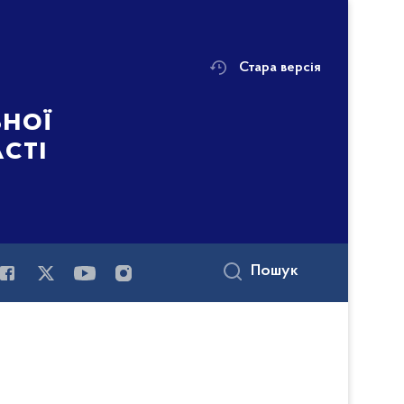
Стара версія
ьної
асті
Пошук