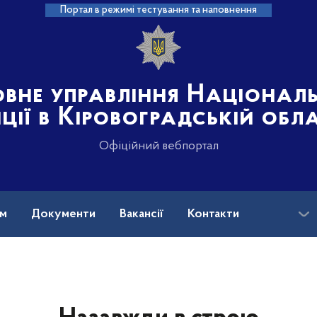
Портал в режимі тестування та наповнення
овне управління Націонал
іції в Кіровоградській обл
Офіційний вебпортал
ам
Документи
Вакансії
Контакти