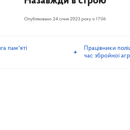
Назавжди в строю
Опубліковано 24 січня 2023 року о 17:06
га памʼяті
Працівники поліці
час збройної агр