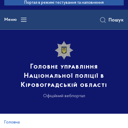
до
Портал в режимі тестування та наповнення
основного
вмісту
Меню
Пошук
Головне управління
Національної поліції в
Кіровоградській області
Офіційний вебпортал
Головна