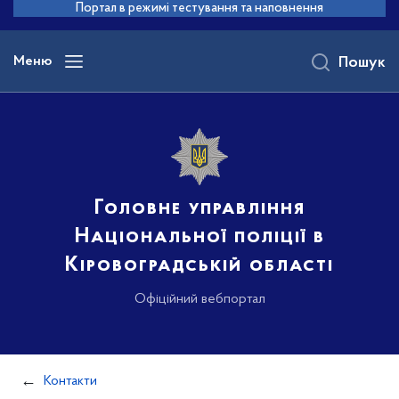
до
Портал в режимі тестування та наповнення
основного
вмісту
Меню
Пошук
Головне управління
Національної поліції в
Кіровоградській області
Офіційний вебпортал
Контакти