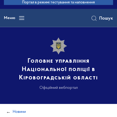
до
Портал в режимі тестування та наповнення
основного
вмісту
Меню
Пошук
Головне управління
Національної поліції в
Кіровоградській області
Офіційний вебпортал
Новини