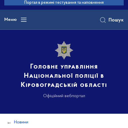
до
Портал в режимі тестування та наповнення
основного
вмісту
Меню
Пошук
Головне управління
Національної поліції в
Кіровоградській області
Офіційний вебпортал
Новини