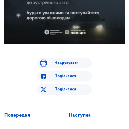
Надрукувати
Поділитися
Поділитися
Попередня
Наступна