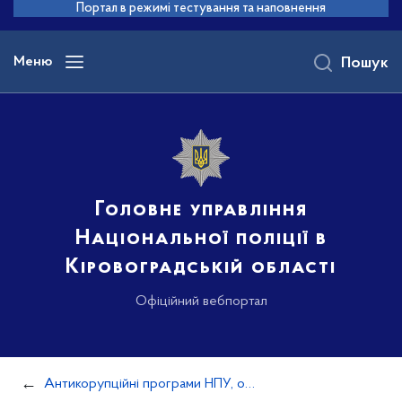
до
Портал в режимі тестування та наповнення
основного
вмісту
Меню
Пошук
Головне управління
Національної поліції в
Кіровоградській області
Офіційний вебпортал
Антикорупційні програми НПУ, оцінка корупційних ризиків у діяльності НПУ