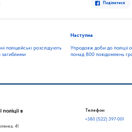
Поділитися
Наступна
і поліцейські розслідують
Упродовж доби до поліції 
з загиблими
понад 800 повідомлень г
поліції в
Телефон
+380 (522) 397-001
іленка, 41