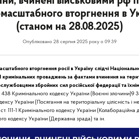
ни, вчинені військовими рф п
масштабного вторгнення в У
(станом на 28.08.2025)
Опубліковано 28 серпня 2025 року о 09:39
сштабного вторгнення росії в Україну слідчі Національної
1 кримінальних проваджень за фактами вчинення на терит
ослужбовцями збройних сил російської федерації та їхні
ст. 438 Кримінального кодексу України (Воєнні злочини)
9 3
ексу України (Посягання на територіальну цілісність і н
а ст. 111-1 Кримінального кодексу України (Колабораційна д
ного кодексу України (Державна зрада) та ін.