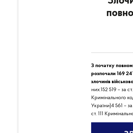
Злочи
повно
З початку повнома
розпочали 169 24
злочинів військов
них:
152 519 – за 
Кримінального код
України)
4 561 – з
ст. 111 Криміналь