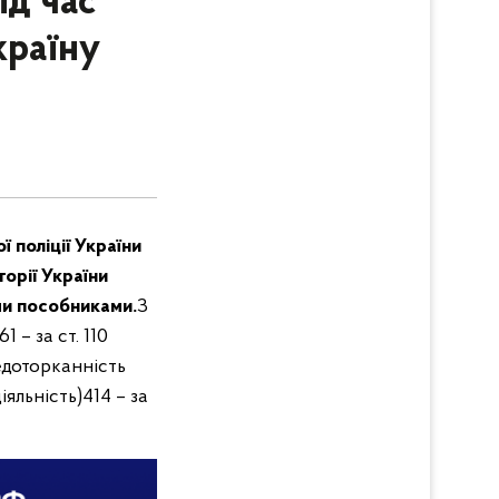
ід час
країну
 поліції України
орії України
ми пособниками.
З
61 – за ст. 110
едоторканність
іяльність)
414 – за