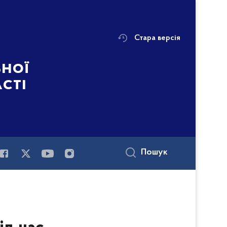
Стара версія
ьної
асті
Пошук