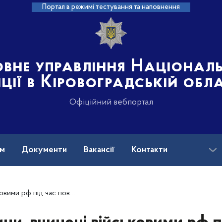
Портал в режимі тестування та наповнення
овне управління Націонал
іції в Кіровоградській обл
Офіційний вебпортал
ам
Документи
Вакансії
Контакти
ого вторгнення в Україну (станом на 28.08.2025)