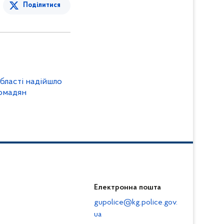
Поділитися
області надійшло
ромадян
Електронна пошта
gupolice@kg.police.gov.
ua