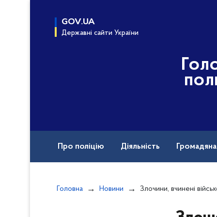
до
основного
GOV.UA
вмісту
Державні сайти України
Гол
пол
Про поліцію
Діяльність
Громадян
Назавжди в строю
Головна
Новини
Злочини, вчинені військовими рф під час повномасштабн