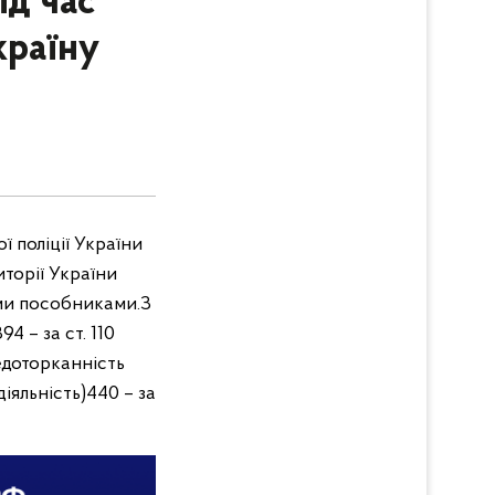
ід час
країну
 поліції України
торії України
іми пособниками.
З
94 – за ст. 110
едоторканність
діяльність)
440 – за