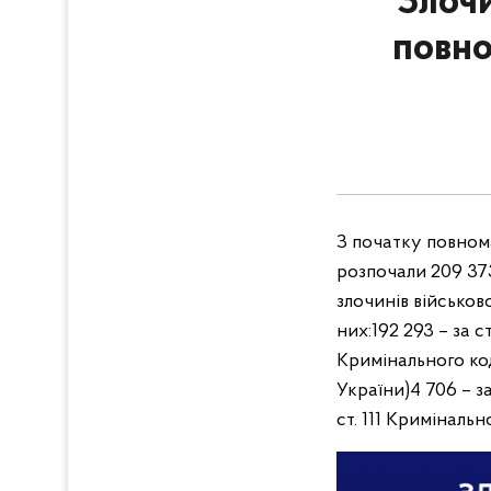
Злочи
повно
З початку повнома
розпочали 209 37
злочинів військо
них:
192 293 – за 
Кримінального код
України)
4 706 – з
ст. 111 Криміналь