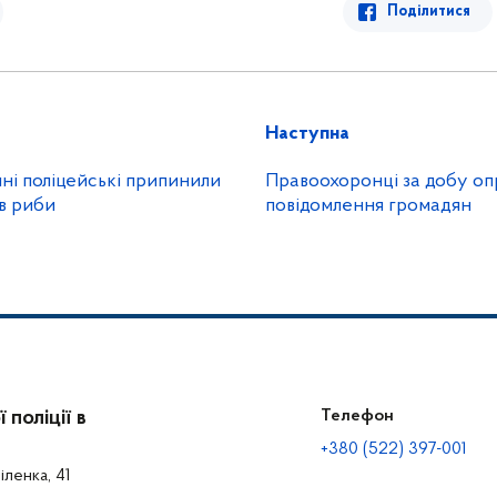
Поділитися
Наступна
ні поліцейські припинили
Правоохоронці за добу о
в риби
повідомлення громадян
поліції в
Телефон
+380 (522) 397-001
іленка, 41