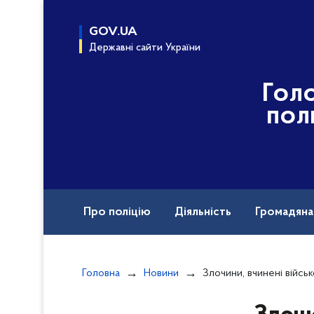
до
основного
GOV.UA
вмісту
Державні сайти України
Гол
пол
Про поліцію
Діяльність
Громадян
Назавжди в строю
Головна
Новини
Злочини, вчинені військовими рф під час повномасштабн