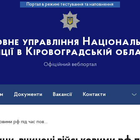
Портал в режимі тестування та наповнення
овне управління Націонал
іції в Кіровоградській обл
Офіційний вебпортал
ам
Документи
Вакансії
Контакти
ого вторгнення в Україну (станом на 28.04.2026)