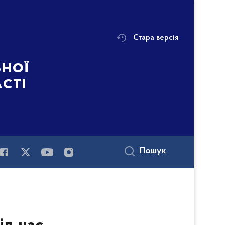
Стара версія
ьної
асті
Пошук