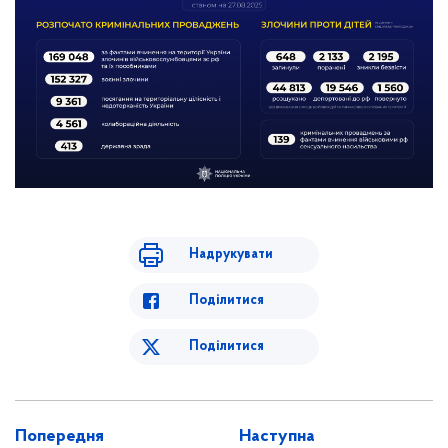
Надрукувати
Поділитися
Поділитися
Попередня
Наступна