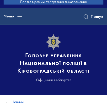
до
Портал в режимі тестування та наповнення
основного
вмісту
Меню
Пошук
Головне управління
Національної поліції в
Кіровоградській області
Офіційний вебпортал
Новини