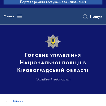
до
Портал в режимі тестування та наповнення
основного
вмісту
Меню
Пошук
Головне управління
Національної поліції в
Кіровоградській області
Офіційний вебпортал
Новини