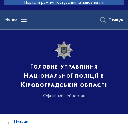
до
Портал в режимі тестування та наповнення
основного
вмісту
Меню
Пошук
Головне управління
Національної поліції в
Кіровоградській області
Офіційний вебпортал
Новини