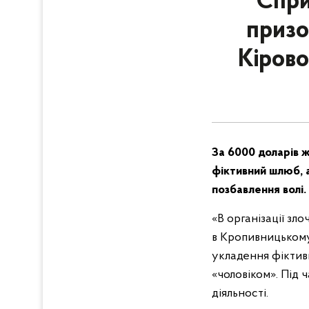
Спри
призо
Кіров
За 6000 доларів ж
фіктивний шлюб, а
позбавлення волі.
«В організації зл
в Кропивницькому
укладення фіктив
«чоловіком». Під 
діяльності.