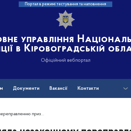
Портал в режимі тестування та наповнення
овне управління Націонал
іції в Кіровоградській обл
Офіційний вебпортал
ам
Документи
Вакансії
Контакти
ний кордон: на Кіровоградщині судитимуть зловмисницю