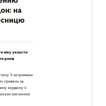
ленню
он: на
исницю
го віку укласти
ти років
іону. Її затримали
ч гривень за
ину кордону її
докази злочинної