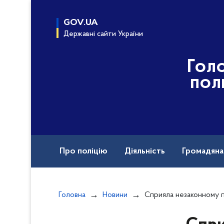
до
основного
GOV.UA
вмісту
Державні сайти України
Гол
пол
Про поліцію
Діяльність
Громадян
Назавжди в строю
Головна
Новини
Сприяла незаконному переправленню призовників через держав