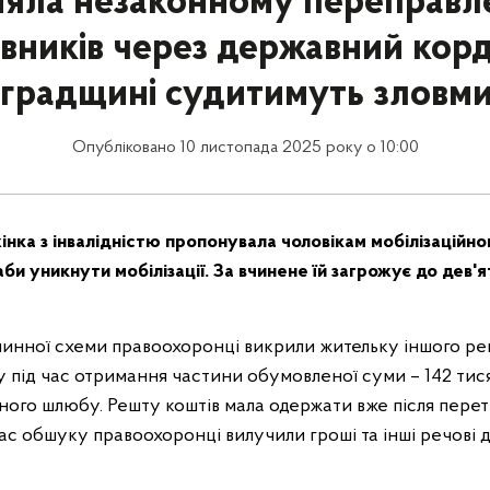
яла незаконному переправ
вників через державний корд
оградщині судитимуть зловм
Опубліковано 10 листопада 2025 року о 10:00
інка з інвалідністю пропонувала чоловікам мобілізаційно
би уникнути мобілізації. За вчинене їй загрожує до дев'я
очинної схеми правоохоронці викрили жительку іншого рег
 під час отримання частини обумовленої суми – 142 тися
ного шлюбу. Решту коштів мала одержати вже після перет
час обшуку правоохоронці вилучили гроші та інші речові 