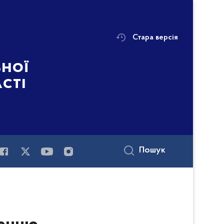
Стара версія
ьної
асті
Пошук