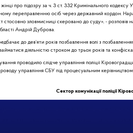
жінці про підозру за ч. 3 ст. 332 Кримінального кодексу У
ному переправленню осіб через державний кордон. Нара
 стосовно зловмисниці скеровано до суду», - розповів на
області Андрій Дуброва.
редбачає до дев’яти років позбавлення волі з позбавленн
займатися діяльністю строком до трьох років та конфіск
ування проводило слідче управління поліції Кіровоградщ
роводу управління СБУ під процесуальним керівництвом
Сектор комунікації поліції Кіров