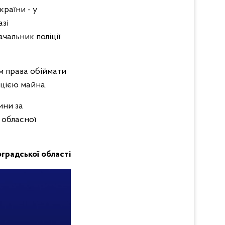
країни - у
зі
чальник поліції
ям права обіймати
ацією майна.
ини за
 обласної
оградської області