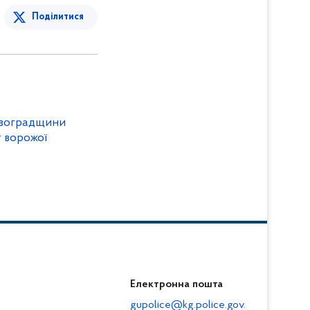
Поділитися
ровоградщини
 ворожої
Електронна пошта
gupolice@kg.police.gov.