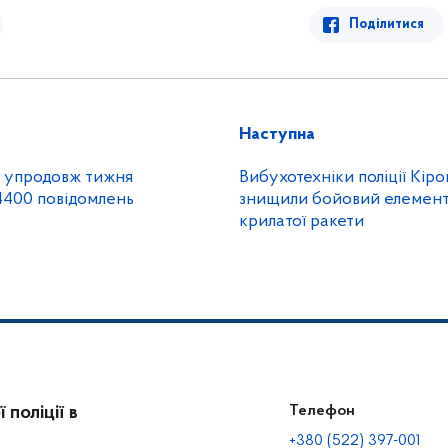
Поділитися
Наступна
ті упродовж тижня
Вибухотехніки поліції Кі
4400 повідомлень
знищили бойовий елемент
крилатої ракети
поліції в
Телефон
+380 (522) 397-001