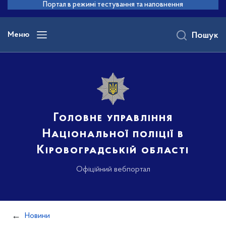
до
Портал в режимі тестування та наповнення
основного
вмісту
Меню
Пошук
Головне управління
Національної поліції в
Кіровоградській області
Офіційний вебпортал
Новини