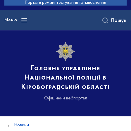
до
Портал в режимі тестування та наповнення
основного
вмісту
Меню
Пошук
Головне управління
Національної поліції в
Кіровоградській області
Офіційний вебпортал
Новини