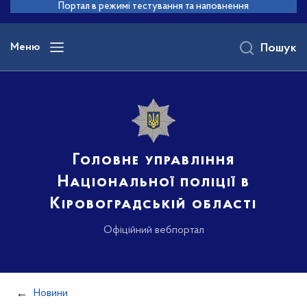
до
Портал в режимі тестування та наповнення
основного
вмісту
Меню
Пошук
Головне управління
Національної поліції в
Кіровоградській області
Офіційний вебпортал
Новини