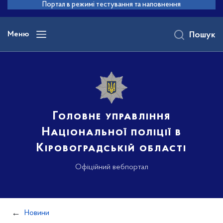
до
Портал в режимі тестування та наповнення
основного
вмісту
Меню
Пошук
Головне управління
Національної поліції в
Кіровоградській області
Офіційний вебпортал
Новини