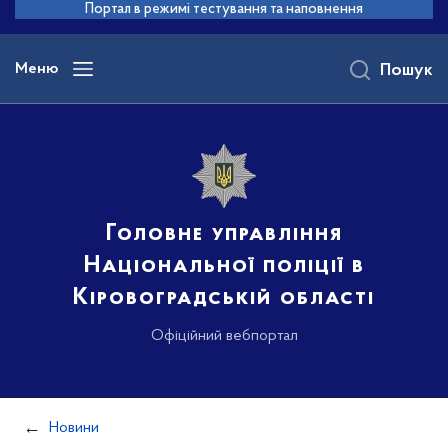
до
Портал в режимі тестування та наповнення
основного
вмісту
Меню
Пошук
Головне управління
Національної поліції в
Кіровоградській області
Офіційний вебпортал
Новини