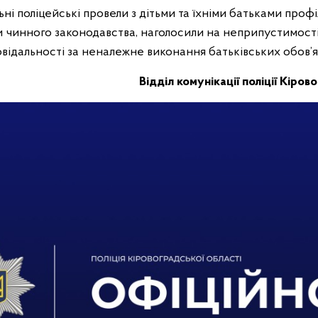
ьні поліцейські провели з дітьми та їхніми батьками профі
и чинного законодавства, наголосили на неприпустимості
овідальності за неналежне виконання батьківських обов’яз
Відділ комунікації поліції Кіров