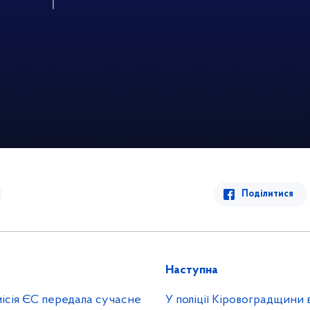
Поділитися
Наступна
ісія ЄС передала сучасне
У поліції Кіровоградщини 