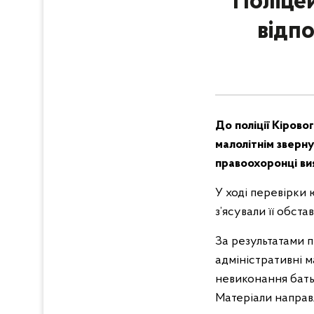
Поліце
відпо
До поліції Кіров
малолітнім зверну
правоохоронці ви
У ході перевірки 
з’ясували її обста
За результатами п
адміністративні м
невиконання батьк
Матеріали направл