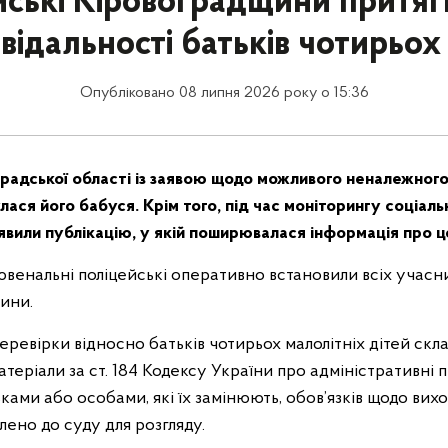
йські Кіровоградщини притяг
відальності батьків чотирьох
Опубліковано 08 липня 2026 року о 15:36
оградської області із заявою щодо можливого неналежног
лася його бабуся. Крім того, під час моніторингу соціал
явили публікацію, у якій поширювалася інформація про ц
ювенальні поліцейські оперативно встановили всіх учасник
вини.
еревірки відносно батьків чотирьох малолітніх дітей скл
атеріали за ст. 184 Кодексу України про адміністративні
ами або особами, які їх замінюють, обов’язків щодо вихо
ено до суду для розгляду.