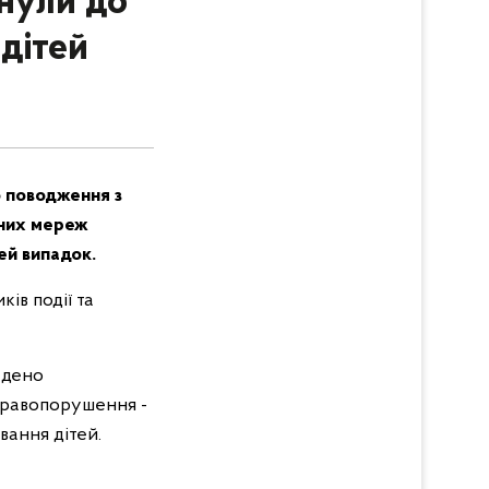
нули до
 дітей
о поводження з
ьних мереж
ей випадок.
ів події та
адено
 правопорушення -
вання дітей.