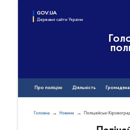
до
основного
GOV.UA
вмісту
Державні сайти України
Гол
пол
Про поліцію
Діяльність
Громадян
Назавжди в строю
Головна
Новини
Поліцейські Кіровоградщини притягнули до 