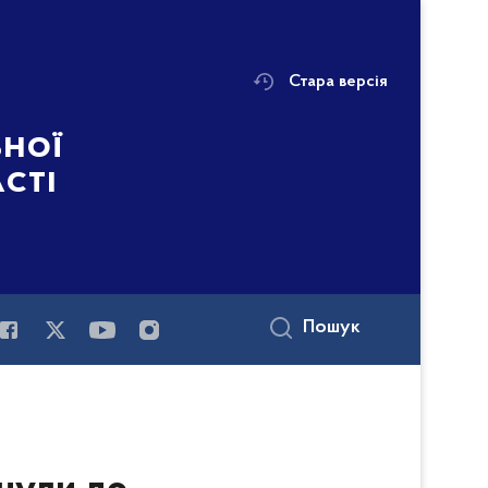
Стара версія
ьної
асті
Пошук