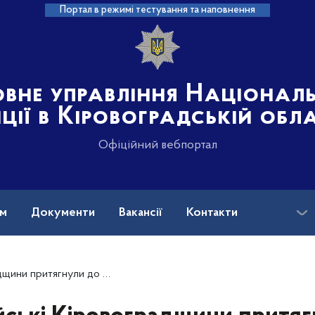
Портал в режимі тестування та наповнення
овне управління Націонал
іції в Кіровоградській обл
Офіційний вебпортал
ам
Документи
Вакансії
Контакти
відповідальності батьків чотирьох дітей