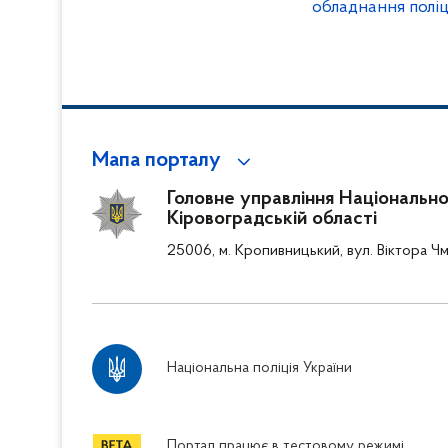
обладнання полі
Мапа порталу
Головне управління Національної 
Кіровоградській області
25006, м. Кропивницький, вул. Віктора Чм
Національна поліція України
Портал працює в тестовому режимі