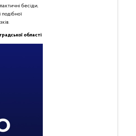
лактичні бесіди,
 подібної
ків.
оградської області