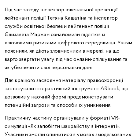
Під час заходу інспектор ювенальної превенції
лейтенант поліції Тетяна Кашатіна та інспектор
служби освітньої безпеки лейтенант поліції
Єлизавета Маржан ознайомили підлітків із
ключовими ризиками цифрового середовища. Учням
пояснили, як діють зловмисники в мережі, на що
варто звертати увагу під час онлайн-спілкування та
як убезпечити свої персональні дані.
Для кращого засвоєння матеріалу правоохоронці
застосували інтерактивний інструмент ARbook, що
дозволив у наочній формі продемонструвати
потенційні загрози та способи їх уникнення.
Практичну частину організували у форматі VR-
симуляції «Як запобігти шахрайству в інтернеті».
Учасники змогли опинитися в умовах змодельованих