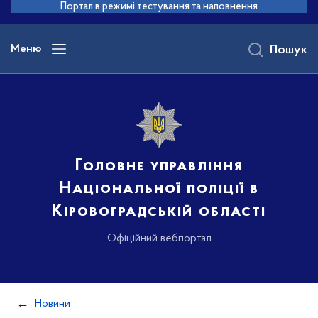
до
Портал в режимі тестування та наповнення
основного
вмісту
Меню
Пошук
Головне управління
Національної поліції в
Кіровоградській області
Офіційний вебпортал
Новини