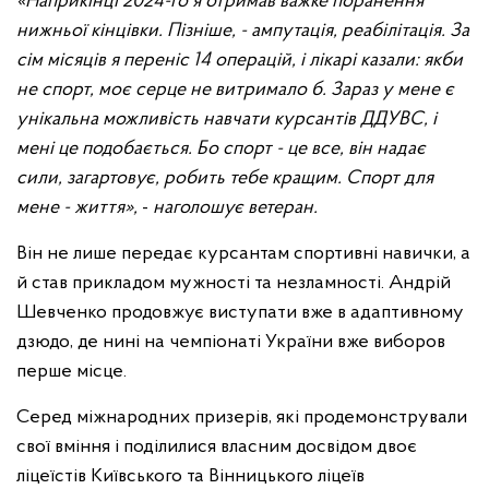
«Наприкінці 2024-го я отримав важке поранення
нижньої кінцівки. Пізніше, - ампутація, реабілітація. За
сім місяців я переніс 14 операцій, і лікарі казали: якби
не спорт, моє серце не витримало б. Зараз у мене є
унікальна можливість навчати курсантів ДДУВС, і
мені це подобається. Бо спорт - це все, він надає
сили, загартовує, робить тебе кращим. Спорт для
мене - життя»,
-
наголошує ветеран.
Він не лише передає курсантам спортивні навички, а
й став прикладом мужності та незламності. Андрій
Шевченко продовжує виступати вже в адаптивному
дзюдо, де нині на чемпіонаті України вже виборов
перше місце.
Серед міжнародних призерів, які продемонстрували
свої вміння і поділилися власним досвідом двоє
ліцеїстів Київського та Вінницького ліцеїв