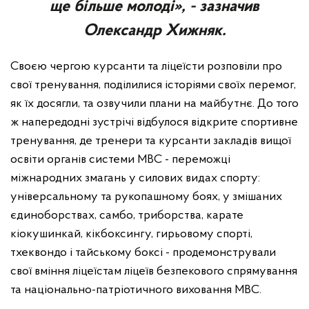
ще більше молоді», - зазначив
Олександр Хижняк.
Своєю чергою курсанти та ліцеїсти розповіли про
свої тренування, поділилися історіями своїх перемог,
як їх досягли, та озвучили плани на майбутнє. До того
ж напередодні зустрічі відбулося відкрите спортивне
тренування, де тренери та курсанти закладів вищої
освіти органів системи МВС - переможці
міжнародних змагань у силових видах спорту:
універсальному та рукопашному боях, у змішаних
єдиноборствах, самбо, триборства, карате
кіокушинкай, кікбоксингу, гирьовому спорті,
тхеквондо і тайському боксі - продемонстрували
свої вміння ліцеїстам ліцеїв безпекового спрямування
та національно-патріотичного виховання МВС.