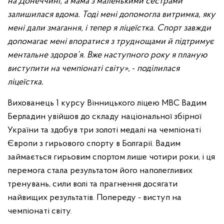
на Донеччині, а мама з маленькими сестрами
залишилася вдома. Тоді мені допомогла витримка, яку
мені дали змагання, і тепер я ліцеїстка. Спорт завжди
допомагає мені впоратися з труднощами й підтримує
ментальне здоров’я. Вже наступного року я планую
виступити на чемпіонаті світу»,
-
поділилася
ліцеїстка.
Вихованець 1 курсу Вінницького ліцею МВС Вадим
Берладин увійшов до складу національної збірної
України та здобув три золоті медалі на чемпіонаті
Європи з гирьового спорту в Болгарії. Вадим
займається гирьовим спортом лише чотири роки, і ця
перемога стала результатом його наполегливих
тренувань, сили волі та прагнення досягати
найвищих результатів. Попереду - виступ на
чемпіонаті світу.