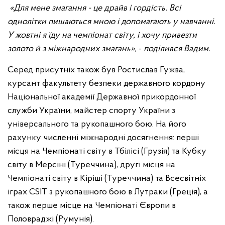
«Для мене змагання - це драйв і гордість. Всі
однолітки пишаються мною і допомагають у навчанні.
У жовтні я їду на чемпіонат світу, і хочу привезти
золото й з міжнародних змагань»,
-
поділився Вадим.
Серед присутніх також був Ростислав Гужва,
курсант факультету безпеки державного кордону
Національної академії Державної прикордонної
служби України, майстер спорту України з
універсального та рукопашного бою. На його
рахунку численні міжнародні досягнення: перші
місця на Чемпіонаті світу в Тбілісі (Грузія) та Кубку
світу в Мерсіні (Туреччина), другі місця на
Чемпіонаті світу в Кіріші (Туреччина) та Всесвітніх
іграх CSIT з рукопашного бою в Лутраки (Греція), а
також перше місце на Чемпіонаті Європи в
Половраджі (Румунія).