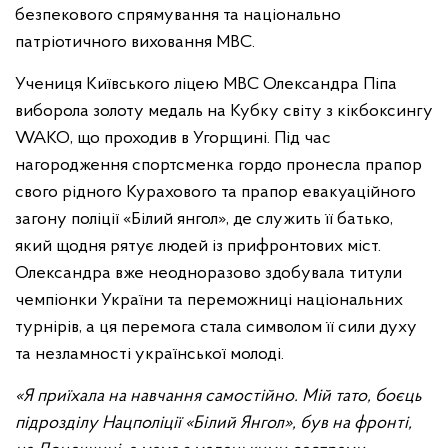
безпекового спрямування та національно
патріотичного виховання МВС.
Учениця Київського ліцею МВС Олександра Піпа
виборола золоту медаль на Кубку світу з кікбоксингу
WAKO, що проходив в Угорщині. Під час
нагородження спортсменка гордо пронесла прапор
свого рідного Курахового та прапор евакуаційного
загону поліції «Білий янгол», де служить її батько,
який щодня рятує людей із прифронтових міст.
Олександра вже неодноразово здобувала титули
чемпіонки України та переможниці національних
турнірів, а ця перемога стала символом її сили духу
та незламності української молоді.
«Я приїхала на навчання самостійно. Мій тато, боєць
підрозділу Нацполіції «Білий Янгол», був на фронті,