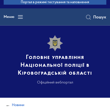
до
Портал в режимі тестування та наповнення
основного
вмісту
Меню
Пошук
Головне управління
Національної поліції в
Кіровоградській області
Офіційний вебпортал
Новини