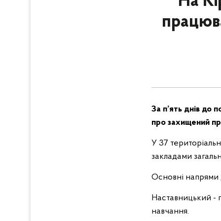
На Кі
працюва
За п’ять днів до 
про захищений про
У 37 територіальн
закладами загальн
Основні напрями д
Наставницький - 
навчання.