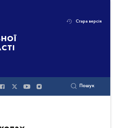
Стара версія
ьної
асті
Пошук