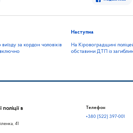
Наступна
виїзду за кордон чоловіків
На Кіровоградщині поліце
в включно
обставини ДТП із загибли
поліції в
Телефон
+380 (522) 397-001
іленка, 41