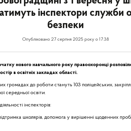
ровоградщині з 1 вересня у 
тимуть інспектори служби о
безпеки
Опубліковано 27 серпня 2025 року о 17:38
початку нового навчального року правоохоронці розповіл
стір в освітніх закладах області.
их громадах до роботи стануть 103 поліцейських, закріп
ої середньої освіти.
іяльності інспекторів:
підтримка школярів, допомога у вирішенні щоденних проб