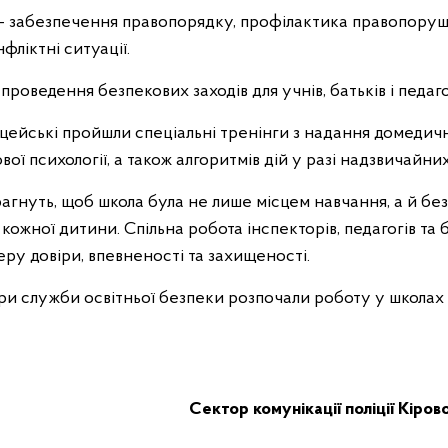
 забезпечення правопорядку, профілактика правопоруш
фліктні ситуації.
проведення безпекових заходів для учнів, батьків і педаго
іцейські пройшли спеціальні тренінги з надання домедич
ової психології, а також алгоритмів дій у разі надзвичайни
агнуть, щоб школа була не лише місцем навчання, а й б
ожної дитини. Спільна робота інспекторів, педагогів та б
ру довіри, впевненості та захищеності.
ри служби освітньої безпеки розпочали роботу у школах 
Сектор комунікації поліції Кіров