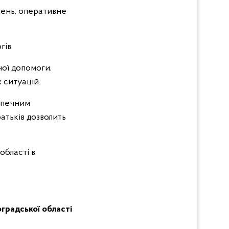
ень, оперативне
гів.
ної допомоги,
х ситуацій.
езпечним
атьків дозволить
області в
оградської області