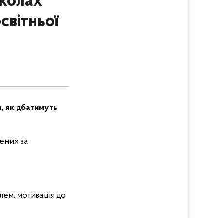
школах
світньої
и, як дбатимуть
лених за
лем, мотивація до