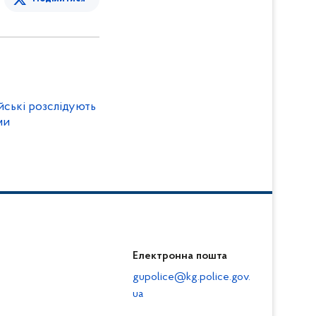
йські розслідують
ми
Електронна пошта
gupolice@kg.police.gov.
ua