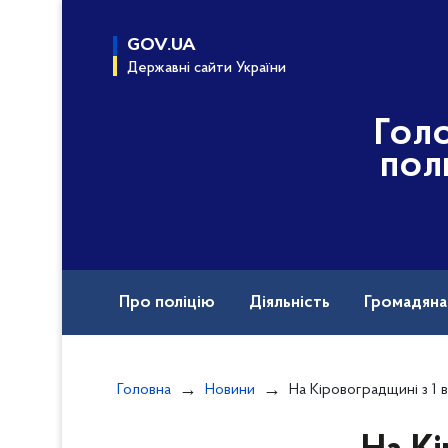
до
основного
GOV.UA
вмісту
Державні сайти України
Гол
пол
Про поліцію
Діяльність
Громадян
Назавжди в строю
Головна
Новини
На Кіровоградщині з 1 вересня у школах працюва