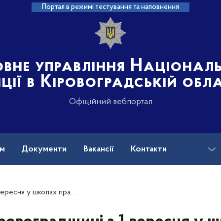
Портал в режимі тестування та наповнення
овне управління Націонал
іції в Кіровоградській обл
Офіційний вебпортал
ам
Документи
Вакансії
Контакти
тимуть інспектори служби освітньої безпеки