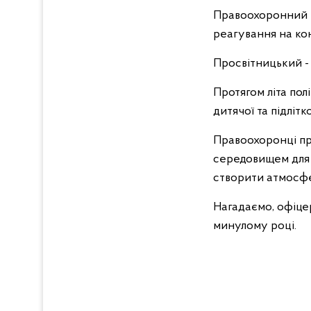
Правоохоронний -
реагування на кон
Просвітницький - 
Протягом літа пол
дитячої та підлітк
Правоохоронці пр
середовищем для к
створити атмосфе
Нагадаємо, офіце
минулому році.