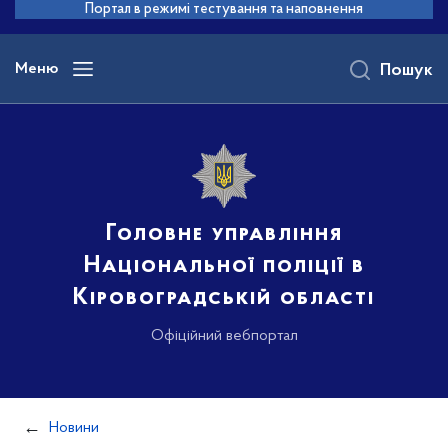
до
Портал в режимі тестування та наповнення
основного
вмісту
Меню
Пошук
Головне управління
Національної поліції в
Кіровоградській області
Офіційний вебпортал
Новини