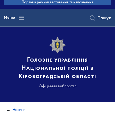
до
Портал в режимі тестування та наповнення
основного
вмісту
Меню
Пошук
Головне управління
Національної поліції в
Кіровоградській області
Офіційний вебпортал
Новини