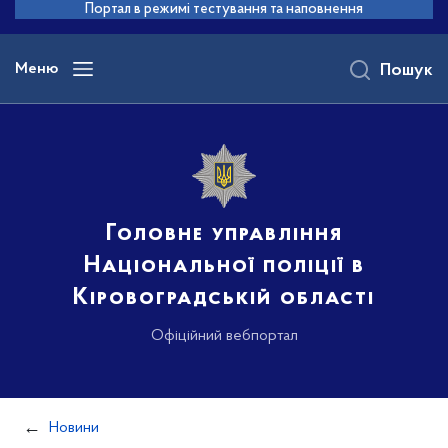
до
Портал в режимі тестування та наповнення
основного
вмісту
Меню
Пошук
Головне управління
Національної поліції в
Кіровоградській області
Офіційний вебпортал
Новини