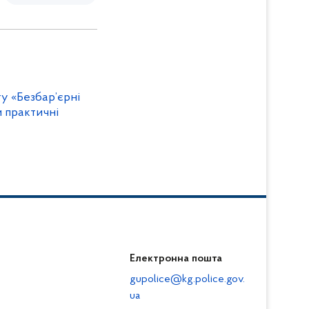
у «Безбар’єрні
и практичні
Електронна пошта
gupolice@kg.police.gov.
ua