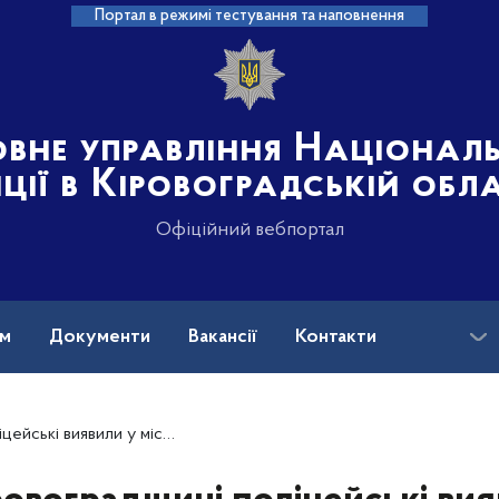
Портал в режимі тестування та наповнення
овне управління Націонал
іції в Кіровоградській обл
Офіційний вебпортал
ам
Документи
Вакансії
Контакти
ь та запобігли витоку в незаконний обіг наркотиків на понад 2 млн грн