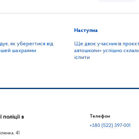
Наступна
дує, як уберегтися від
Ще двоє учасників проєкт
ошей шахраями
автошколи» успішно склал
іспити
поліції в
Телефон
+380 (522) 397-001
іленка, 41