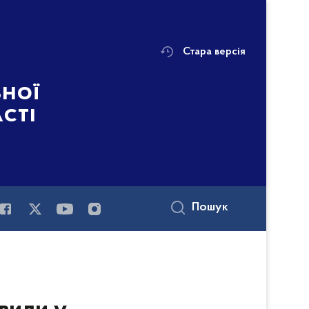
Стара версія
ьної
асті
Пошук