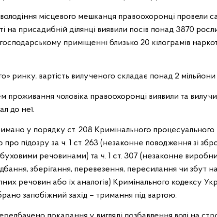
оволодіння місцевого мешканця правоохоронці провели 
ті на присадибній ділянці виявили посів понад 3870 росл
 господарському приміщенні близько 20 кілограмів нарко
о» ринку, вартість вилученого складає понад 2 мільйони
цем проживання чоловіка правоохоронці виявили та вилуч
ал до неї.
имано у порядку ст. 208 Кримінального процесуального 
про підозру за ч. 1 ст. 263 (незаконне поводження зі зб
уховими речовинами) та ч. 1 ст. 307 (незаконне виробни
идбання, зберігання, перевезення, пересилання чи збут 
пних речовин або їх аналогів) Кримінального кодексу Ук
брано запобіжний захід – тримання під вартою.
ередбачено покарання у вигляді позбавлення волі на стро