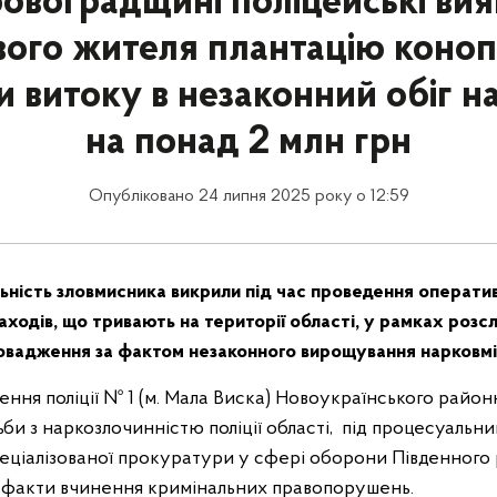
ровоградщині поліцейські вия
вого жителя плантацію коноп
и витоку в незаконний обіг н
на понад 2 млн грн
Опубліковано 24 липня 2025 року о 12:59
ьність зловмисника викрили під час проведення операти
ходів, що тривають на території області, у рамках розс
овадження за фактом незаконного вирощування нарковмі
ення поліції № 1 (м. Мала Виска) Новоукраїнського районн
би з наркозлочинністю поліції області, під процесуальн
еціалізованої прокуратури у сфері оборони Південного 
 факти вчинення кримінальних правопорушень.