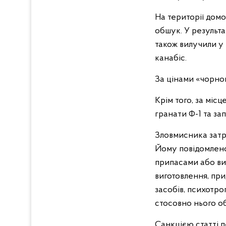
На території дом
обшук. У результа
також вилучили у
канабіс.
За цінами «чорног
Крім того, за міс
гранати Ф-1 та зап
Зловмисника затр
Йому повідомлено 
припасами або виб
виготовлення, пр
засобів, психотро
стосовно нього о
Санкцією статті п