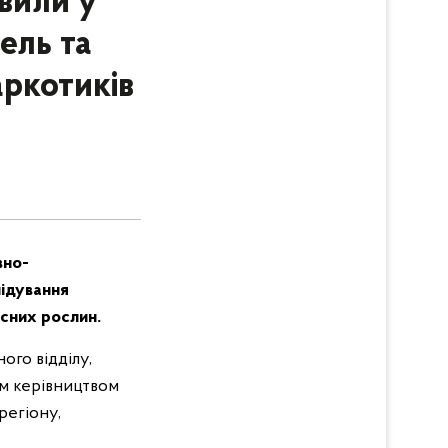
вили у
ель та
аркотиків
вно-
лідування
сних рослин.
ого відділу,
им керівництвом
регіону,