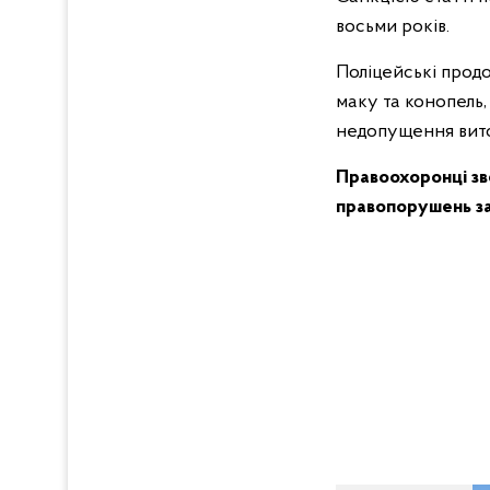
восьми років.
Поліцейські продо
маку та конопель,
недопущення вито
Правоохоронці зв
правопорушень
з