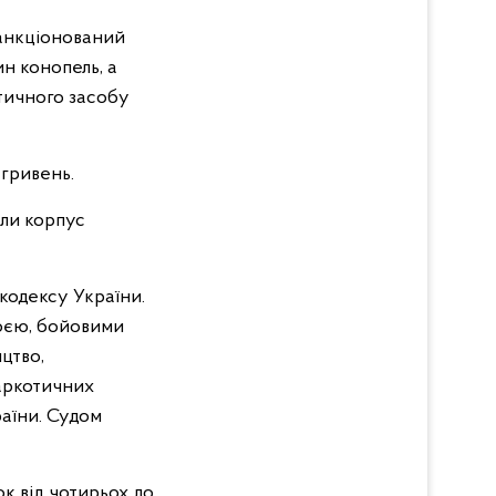
санкціонований
ин конопель, а
тичного засобу
 гривень.
или корпус
кодексу України.
роєю, бойовими
цтво,
наркотичних
раїни. Судом
к від чотирьох до