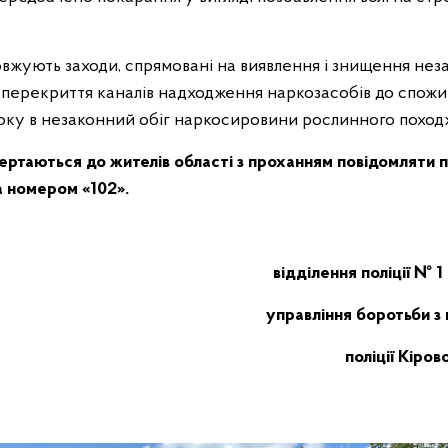
вжують заходи, спрямовані на виявлення і знищення неза
 перекриття каналів надходження наркозасобів до спожив
ку в незаконний обіг наркосировини рослинного поход
ертаються до жителів області з проханням повідомляти
а номером «102».
відділення поліції № 1
управління боротьби з
поліції Кіров