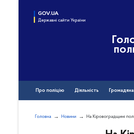
до
основного
GOV.UA
вмісту
Державні сайти України
Гол
пол
Про поліцію
Діяльність
Громадян
Назавжди в строю
Головна
Новини
На Кіровоградщині поліцейські виявили у місцевого жителя плантацію конопел