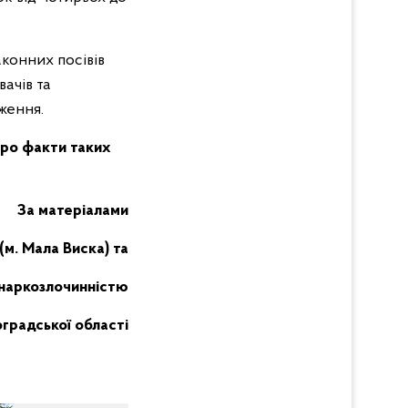
конних посівів
ачів та
ження.
 про факти
таких
За матеріалами
 (м. Мала Виска) та
 наркозлочинністю
оградської області