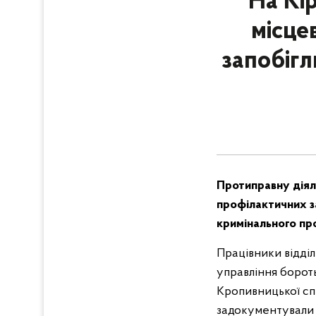
На Кі
місце
запобігл
Протиправну діял
профілактичних за
кримінального пр
Працівники відділ
управління бороть
Кропивницької сп
задокументували