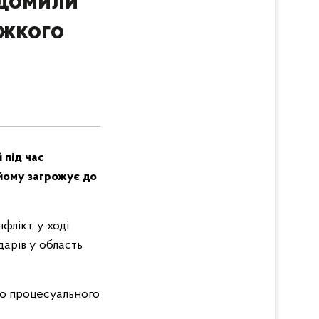
ідомили
яжкого
 під час
 йому загрожує до
лікт, у ході
дарів у область
го процесуального