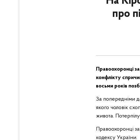
На Кір
про п
Правоохоронці за
конфлікту спричин
восьми років позб
За попередніми да
якого чоловік схоп
живота. Потерпілу
Правоохоронці за
кодексу України.