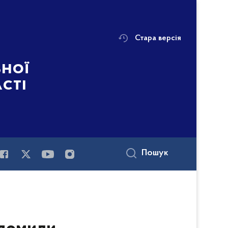
Стара версія
ьної
асті
Пошук