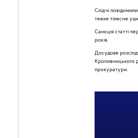
Слідчі повідомили
тяжке тілесне уш
Санкція статті пе
років.
Досудове розсліду
Кропивницького р
прокуратури.