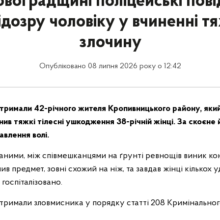
овоградщині поліцейські пов
ідозру чоловіку у вчиненні т
злочину
Опубліковано 08 липня 2026 року о 12:42
тримали 42-річного жителя Кропивницького району, який
ив тяжкі тілесні ушкодження 38-річній жінці. За скоєне
авлення волі.
ними, між співмешканцями на ґрунті ревнощів виник конф
ив предмет, зовні схожий на ніж, та завдав жінці кількох у
 госпіталізовано.
тримали зловмисника у порядку статті 208 Кримінально