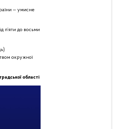
України — умисне
ід п’яти до восьми
ь)
цтвом окружної
оградської області