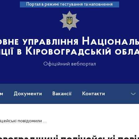
Портал в режимі тестування та наповнення
овне управління Націонал
іції в Кіровоградській обл
Офіційний вебпортал
ам
Документи
Вакансії
Контакти
ідозру чоловіку у вчиненні тяжкого злочину