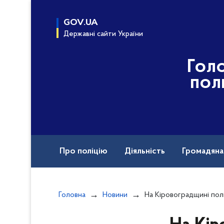
до
основного
GOV.UA
вмісту
Державні сайти України
Гол
пол
Про поліцію
Діяльність
Громадян
Назавжди в строю
Головна
Новини
На Кіровоградщині поліцейські повідомили про п