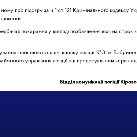
 йому про підозру за ч. 1 ст. 121 Кримінального кодексу 
кодження.
редбачає покарання у вигляді позбавлення волі на строк в
вання здійснюють слідчі відділу поліції № 3 (м. Бобринец
айонного управління поліції під процесуальним керівни
Відділ комунікації поліції Кіров