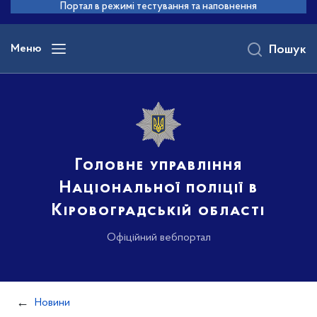
до
Портал в режимі тестування та наповнення
основного
вмісту
Меню
Пошук
Головне управління
Національної поліції в
Кіровоградській області
Офіційний вебпортал
Новини