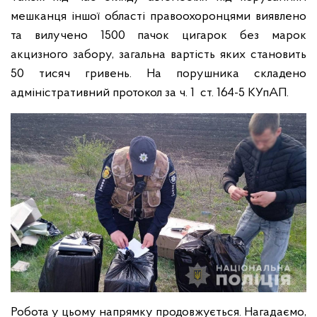
мешканця іншої області правоохоронцями виявлено
та вилучено 1500 пачок цигарок без марок
акцизного забору, загальна вартість яких становить
50 тисяч гривень. На порушника складено
адміністративний протокол за ч. 1 ст. 164-5 КУпАП.
Робота у цьому напрямку продовжується. Нагадаємо,