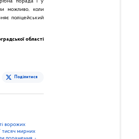
рібна порада і у
ми можливо, коли
вняє поліцейський
оградської області
Поділитися
аті ворожих
7 тисяч мирних
али поранення, -