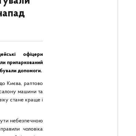
тували
 напад
йські офіцери
или припаркований
ебували допомоги.
до Києва, раптово
 салону машини та
віку стане краще і
 бути небезпечною
оправили чоловіка