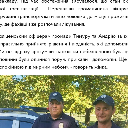
закладу. Під час обстеження з’ясувалося, що стан с
ої госпіталізації. Передавши громадянина лікаря
ружині транспортувати авто чоловіка до місця прожива
, де фахівці вже розпочали лікування.
ліцейським офіцерам громади Тимуру та Андрію за їх
правильно прийняте рішення і людяність, які допомогл
Ми не відразу зрозуміли, наскільки небезпечною була ця
 повинні були опинися поруч, приїхали і допомогли. Ще
спокійною під мирним небом», - говорить жінка.