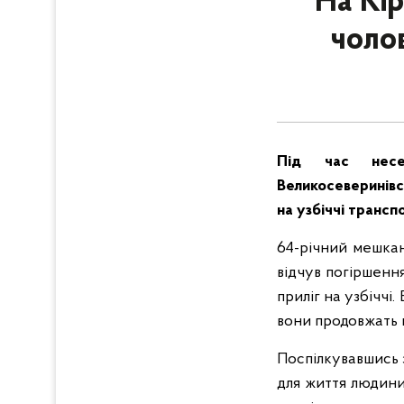
На Кі
чолов
Під час несе
Великосеверинівс
на узбіччі трансп
64-річний мешкан
відчув погіршенн
приліг на узбіччі
вони продовжать 
Поспілкувавшись 
для життя людини