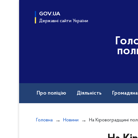
до
основного
GOV.UA
вмісту
Державні сайти України
Гол
пол
Про поліцію
Діяльність
Громадян
Назавжди в строю
Головна
Новини
На Кіровоградщині поліцейські врятували ч