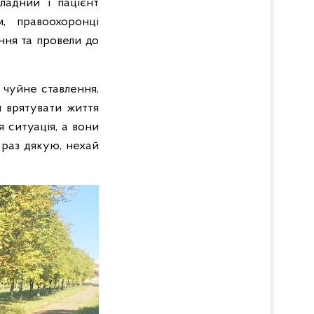
кладний і пацієнт
м, правоохоронці
ння та провели до
 чуйне ставлення,
и врятувати життя
 ситуація, а вони
 раз дякую, нехай