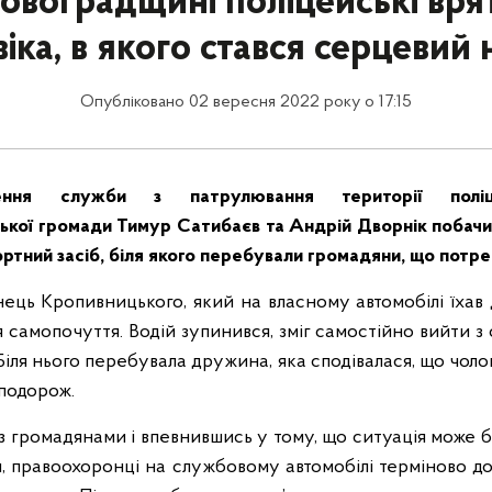
ровоградщині поліцейські вря
іка, в якого стався серцевий
Опубліковано 02 вересня 2022 року о 17:15
ння служби з патрулювання території поліце
ької громади Тимур Сатибаєв та Андрій Дворнік побач
ортний засіб, біля якого перебували громадяни, що потр
ець Кропивницького, який на власному автомобілі їхав 
я самопочуття. Водій зупинився, зміг самостійно вийти з
. Біля нього перебувала дружина, яка сподівалася, що чоло
подорож.
з громадянами і впевнившись у тому, що ситуація може
, правоохоронці на службовому автомобілі терміново д