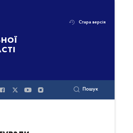
Стара версія
ьної
асті
Пошук