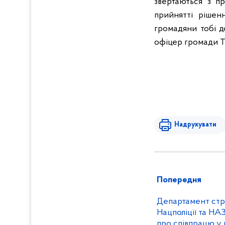
звертаються з п
прийнятті рішен
громадяни тобі д
офіцер громади Т
Надрукувати
Попередня
Департамент стр
Нацполіції та Н
про співпрацю у 