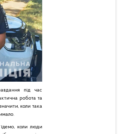
завдання під час
актична робота та
значити, коли така
имало.
 їдемо, коли люди