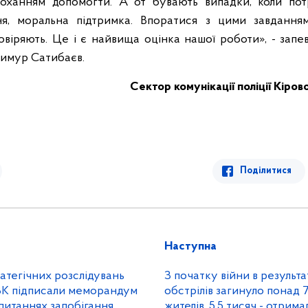
роханням допомогти. А от бувають випадки, коли пот
ня, моральна підтримка. Впоратися з цими завдання
овіряють. Це і є найвища оцінка нашої роботи», - запе
имур Сатибаєв.
Сектор комунікації
поліції Кіров
Поділитися
Наступна
атегічних розслідувань
З початку війни в результ
АЗК підписали меморандум
обстрілів загинуло понад 
питаннях запобігання
жителів, 5,5 тисяч - отрим