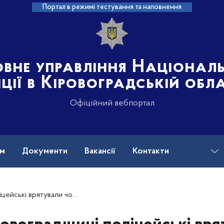
Портал в режимі тестування та наповнення
овне управління Націонал
іції в Кіровоградській обл
Офіційний вебпортал
ам
Документи
Вакансії
Контакти
оловіка, в якого стався серцевий напад