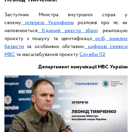
Заступник Міністра внутрішніх справ у
своєму
інтерв’ю Укрінформ
розповів про те, як
наповнюється
Єдиний реєстр зброї
, реалізацію
проєкту з пошуку та ідентифікації
осіб, зниклих
безвісти
за особливих обставин,
цифрові сервіси
МВС
та масштабування проєкту
Служби 112
.
Департамент комунікації МВС України