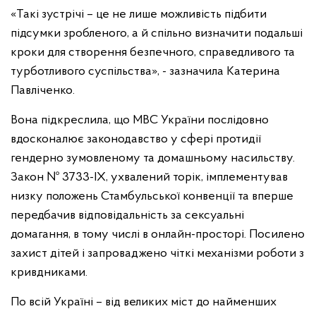
«Такі зустрічі – це не лише можливість підбити
підсумки зробленого, а й спільно визначити подальші
кроки для створення безпечного, справедливого та
турботливого суспільства», - зазначила Катерина
Павліченко.
Вона підкреслила, що МВС України послідовно
вдосконалює законодавство у сфері протидії
гендерно зумовленому та домашньому насильству.
Закон № 3733-ІХ, ухвалений торік, імплементував
низку положень Стамбульської конвенції та вперше
передбачив відповідальність за сексуальні
домагання, в тому числі в онлайн-просторі. Посилено
захист дітей і запроваджено чіткі механізми роботи з
кривдниками.
По всій Україні – від великих міст до найменших