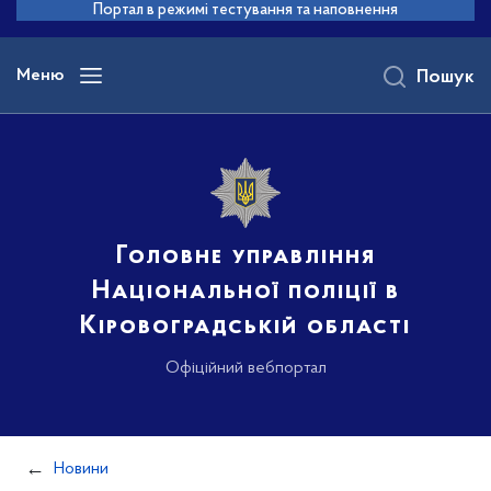
до
Портал в режимі тестування та наповнення
основного
вмісту
Меню
Пошук
Головне управління
Національної поліції в
Кіровоградській області
Офіційний вебпортал
Новини