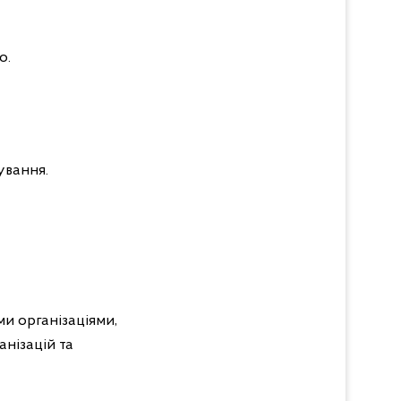
о.
ування.
ми організаціями,
анізацій та