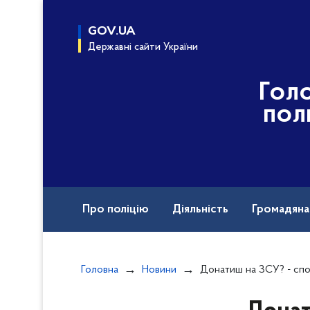
до
основного
GOV.UA
вмісту
Державні сайти України
Гол
пол
Про поліцію
Діяльність
Громадян
Назавжди в строю
Головна
Новини
Донатиш на ЗСУ? - спо