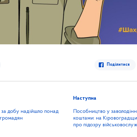
Поділитися
Наступна
і за добу надійшло понад
Пособництво у заволодін
 громадян
коштами: на Кіровоградщи
про підозру військовосл