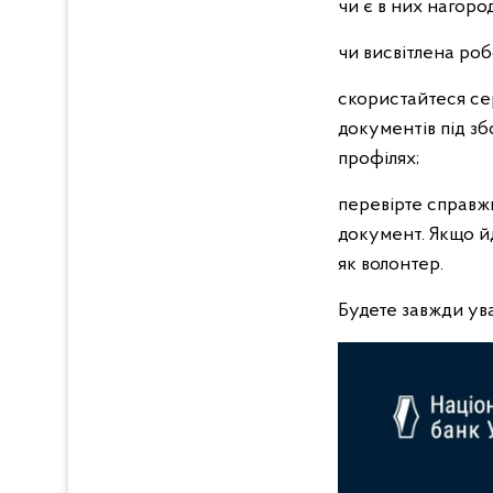
чи є в них нагоро
чи висвітлена роб
скористайтеся се
документів під зб
профілях;
перевірте справжн
документ. Якщо йд
як волонтер.
Будете завжди у