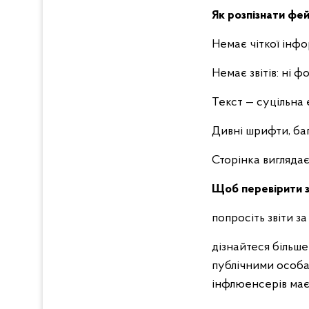
Як розпізнати фе
Немає чіткої інфор
Немає звітів: ні фо
Текст — суцільна 
Дивні шрифти, баг
Сторінка виглядає
Щоб перевірити з
попросіть звіти з
дізнайтеся більше
публічними особам
інфлюенсерів має 