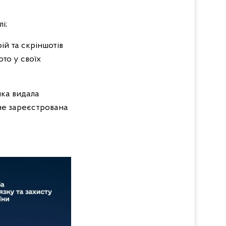
і;
ій та скріншотів
то у своїх
яка видала
 не зареєстрована