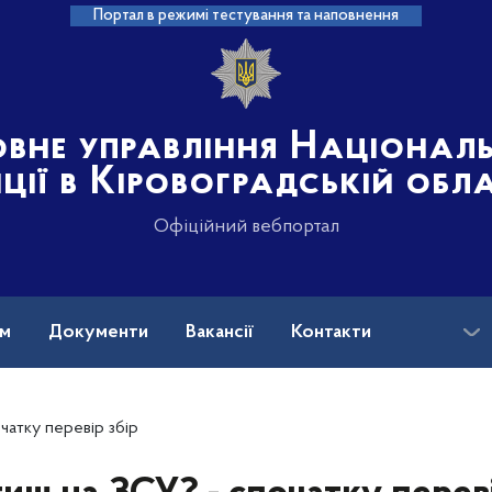
Портал в режимі тестування та наповнення
овне управління Націонал
іції в Кіровоградській обл
Офіційний вебпортал
ам
Документи
Вакансії
Контакти
чатку перевір збір