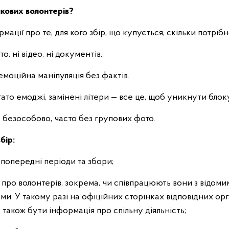
йкових волонтерів?
мації про те, для кого збір, що купується, скільки потрібн
то, ні відео, ні документів.
емоційна маніпуляція без фактів.
ато емоджі, замінені літери — все це, щоб уникнути блок
 безособово, часто без групових фото.
бір:
а попередні періоди та збори;
 про волонтерів, зокрема, чи співпрацюють вони з відоми
и. У такому разі на офіційних сторінках відповідних орг
також бути інформація про спільну діяльність;