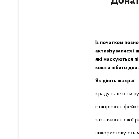
Донат
Із початком повн
активізувалися і
які маскуються пі
кошти нібито для 
Як діють шахраї:
крадуть тексти пу
створюють фейков
зазначають свої р
використовують м