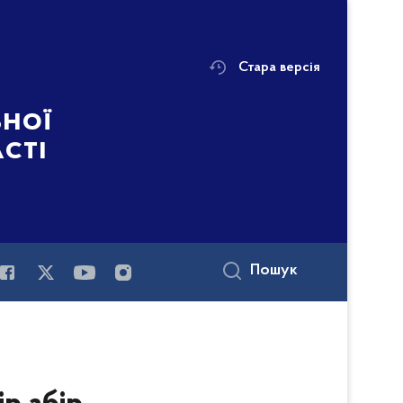
Стара версія
ьної
асті
Пошук