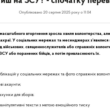
иш на ЗСУ? - спочатку переві
Опубліковано 20 серпня 2025 року о 11:04
омасштабного вторгнення зросла хвиля волонтерства, але
 шахраї. У соціальних мережах та месенджерах з’явилися
д військових
,
священнослужителів або справжніх волонте
ЗСУ або поранених бійців, а потім привласнюють їх.
блікацій у соціальних мережах та фото справжніх волонт
і акаунти;
ахунки для зборів;
аніпулятивні тексти з метою емоційного тиску