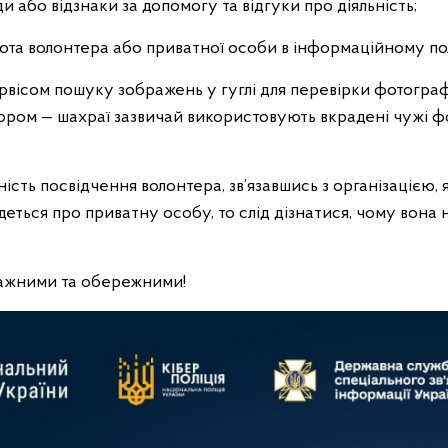
ди або відзнаки за допомогу та відгуки про діяльність;
ота волонтера або приватної особи в інформаційному пол
рвісом пошуку зображень у гуглі для перевірки фотограф
ором — шахраї зазвичай використовують вкрадені чужі фо
ість посвідчення волонтера, зв’язавшись з організацією, 
еться про приватну особу, то слід дізнатися, чому вона
важними та обережними!