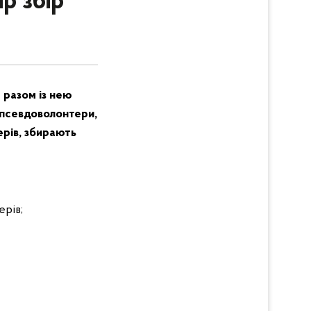
р збір
 разом із нею
 псевдоволонтери,
рів, збирають
ерів;