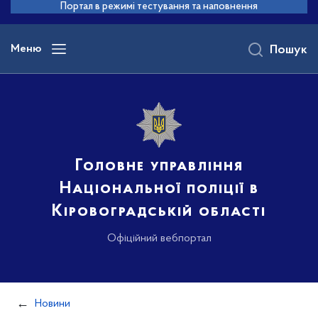
до
Портал в режимі тестування та наповнення
основного
вмісту
Меню
Пошук
Головне управління
Національної поліції в
Кіровоградській області
Офіційний вебпортал
Новини