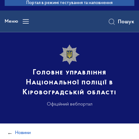
до
Портал в режимі тестування та наповнення
основного
вмісту
Меню
Пошук
Головне управління
Національної поліції в
Кіровоградській області
Офіційний вебпортал
Новини