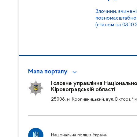
Злочини, вчинені
повномасштабног
(станом на 03.10.
Мапа порталу
Головне управління Національної 
Кіровоградській області
25006, м. Кропивницький, вул. Віктора Чм
Національна поліція України