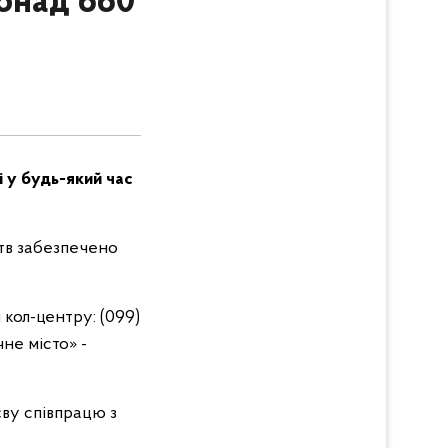
понад 660
 у будь-який час
ств забезпечено
кол-центру: (099)
не місто» -
єву співпрацю з