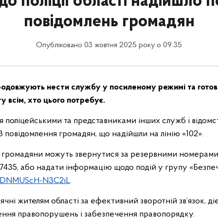
до поліції області надійшло 
повідомлень громадян
Опубліковано 03 жовтня 2025 року о 09:35
одовжують нести службу у посиленому режимі та готові
у всім, хто цього потребує.
я поліцейськими та представниками інших служб і відом
 повідомлення громадян, що надійшли на лінію «102».
 громадяни можуть звернутися за резервними номерами 
17435, або надати інформацію щодо подій у групу «Безпеч
WFDNMUScH-N3C2iL
.
чні жителям області за ефективний зворотній зв’язок, ді
ння правопорушень і забезпечення правопорядку.