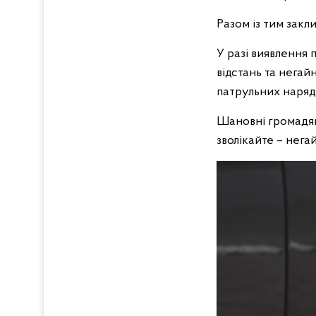
Разом із тим закл
У разі виявлення 
відстань та негай
патрульних наряді
Шановні громадян
зволікайте – нега