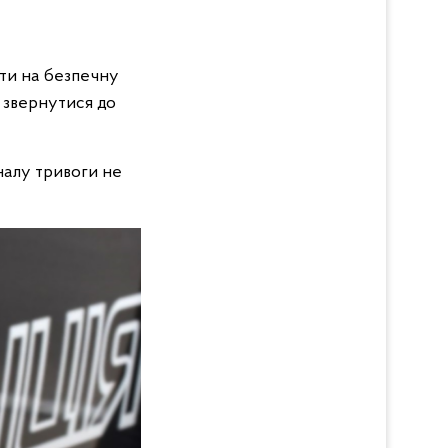
йти на безпечну
о звернутися до
налу тривоги не