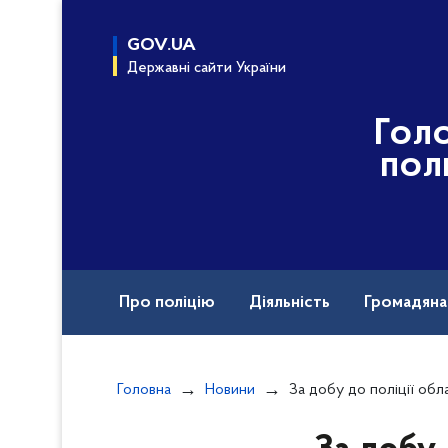
до
основного
GOV.UA
вмісту
Державні сайти України
Гол
пол
Про поліцію
Діяльність
Громадян
Назавжди в строю
Головна
Новини
За добу до поліції області надійшл