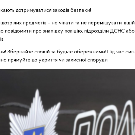
икають дотримуватися заходів безпеки!
підозрілих предметів – не чіпати та не переміщувати, віді
но повідомити про знахідку поліцію, підрозділи ДСНС аб
в.
и! Зберігайте спокій та будьте обережними! Під час сиг
йно прямуйте до укриття чи захисної споруди.