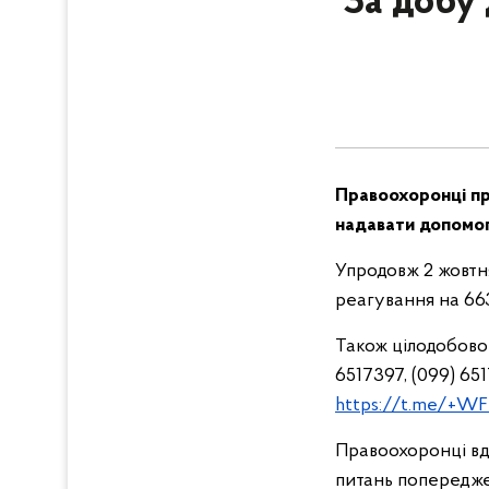
За добу 
Правоохоронці пр
надавати допомог
Упродовж 2 жовтн
реагування на 663
Також цілодобово
6517397, (099) 65
https://t.me/+
Правоохоронці вдя
питань попередже