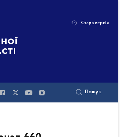
Стара версія
ьної
асті
Пошук