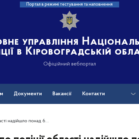
Портал в режимі тестування та наповнення
овне управління Націонал
іції в Кіровоградській обл
Офіційний вебпортал
ам
Документи
Вакансії
Контакти
о понад 660 повідомлень громадян