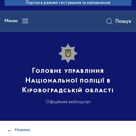
до
Портал в режимі тестування та наповнення
основного
вмісту
Меню
Пошук
Головне управління
Національної поліції в
Кіровоградській області
Офіційний вебпортал
Новини