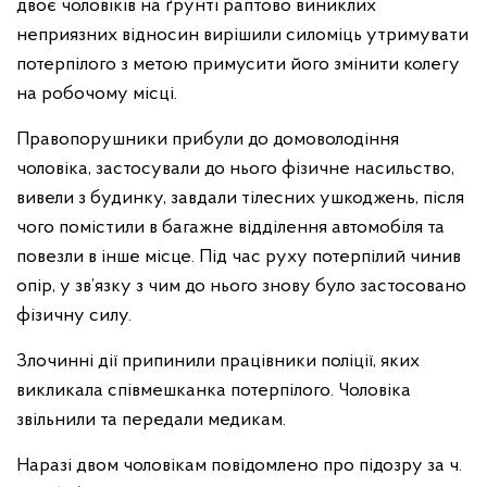
двоє чоловіків на ґрунті раптово виниклих
неприязних відносин вирішили силоміць утримувати
потерпілого з метою примусити його змінити колегу
на робочому місці.
Правопорушники прибули до домоволодіння
чоловіка, застосували до нього фізичне насильство,
вивели з будинку, завдали тілесних ушкоджень, після
чого помістили в багажне відділення автомобіля та
повезли в інше місце. Під час руху потерпілий чинив
опір, у зв’язку з чим до нього знову було застосовано
фізичну силу.
Злочинні дії припинили працівники поліції, яких
викликала співмешканка потерпілого. Чоловіка
звільнили та передали медикам.
Наразі двом чоловікам повідомлено про підозру за ч.