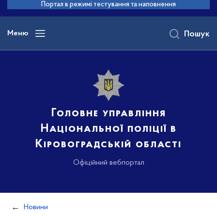
до
Портал в режимі тестування та наповнення
основного
вмісту
Меню
Пошук
Головне управління
Національної поліції в
Кіровоградській області
Офіційний вебпортал
Новини