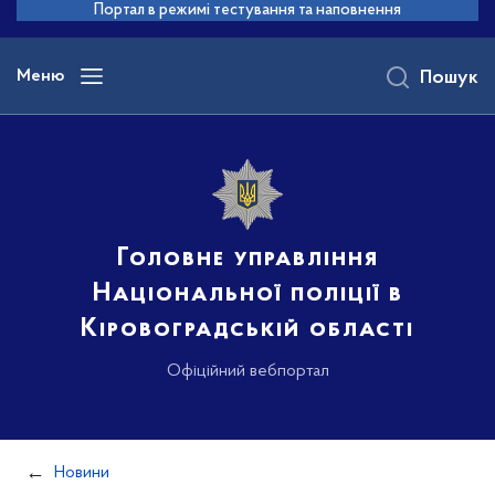
до
Портал в режимі тестування та наповнення
основного
вмісту
Меню
Пошук
Головне управління
Національної поліції в
Кіровоградській області
Офіційний вебпортал
Новини