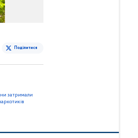
Поділитися
ини затримали
наркотиків