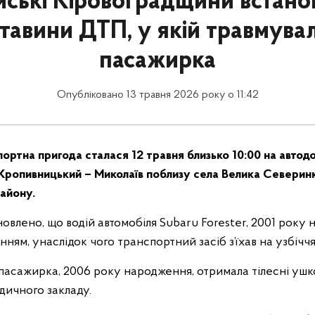
йські Кіровоградщини встан
тавини ДТП, у якій травмува
пасажирка
Опубліковано 13 травня 2026 року о 11:42
ртна пригода сталася 12 травня близько 10:00 на автодо
Кропивницький – Миколаїв поблизу села Велика Северин
айону.
влено, що водій автомобіля Subaru Forester, 2001 року 
нням, унаслідок чого транспортний засіб з’їхав на узбічч
 пасажирка, 2006 року народження, отримала тілесні ушк
дичного закладу.