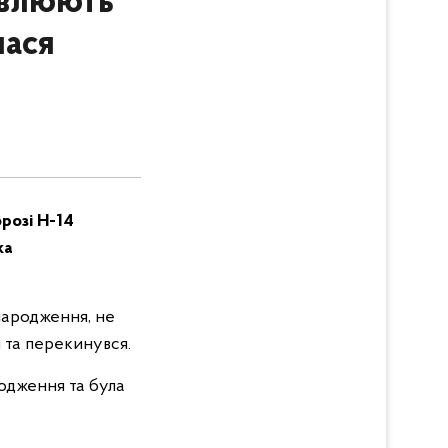
овлюють
лася
розі Н-14
ка
народження, не
я та перекинувся.
одження та була