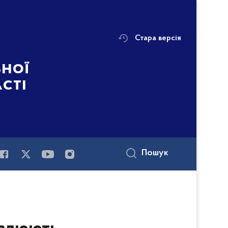
Стара версія
ьної
асті
Пошук