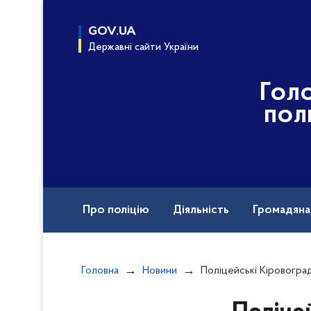
до
основного
GOV.UA
вмісту
Державні сайти України
Гол
пол
Про поліцію
Діяльність
Громадян
Назавжди в строю
Головна
Новини
Поліцейські Кіровоградщини встановлюють обс