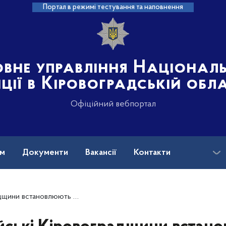
Портал в режимі тестування та наповнення
овне управління Націонал
іції в Кіровоградській обл
Офіційний вебпортал
ам
Документи
Вакансії
Контакти
тавини ДТП, у якій травмувалася пасажирка