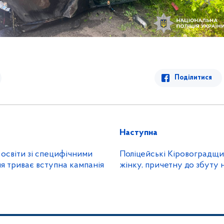
мобіль на місці ДТП
Поділитися
Наступна
 освіти зі специфічними
Поліцейські Кіровоградщ
я триває вступна кампанія
жінку, причетну до збуту 