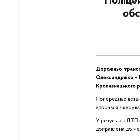
Поліце
обс
Дорожньо-транспо
Олександрівка – 
Кропивницького р
Попередньо встано
впорався з керува
У результаті ДТП
доправлена до ме