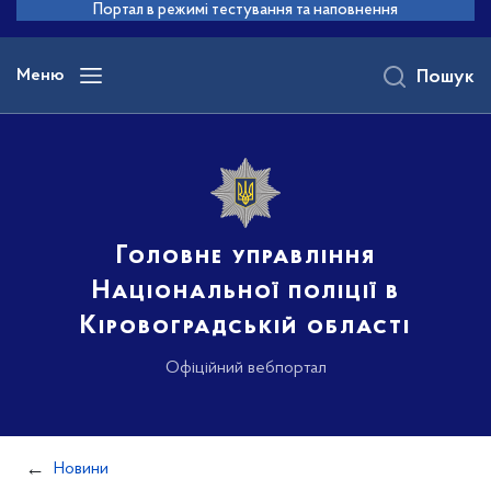
до
Портал в режимі тестування та наповнення
основного
вмісту
Меню
Пошук
Головне управління
Національної поліції в
Кіровоградській області
Офіційний вебпортал
Новини