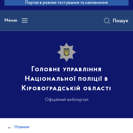
до
Портал в режимі тестування та наповнення
основного
вмісту
Меню
Пошук
Головне управління
Національної поліції в
Кіровоградській області
Офіційний вебпортал
Новини